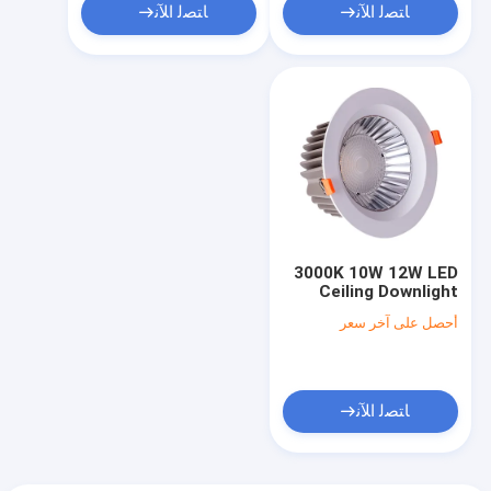
ﺎﺘﺼﻟ ﺍﻶﻧ
ﺎﺘﺼﻟ ﺍﻶﻧ
3000K 10W 12W LED
Ceiling Downlight
Aluminium No Lead
أحصل على آخر سعر
Anti Impact
ﺎﺘﺼﻟ ﺍﻶﻧ