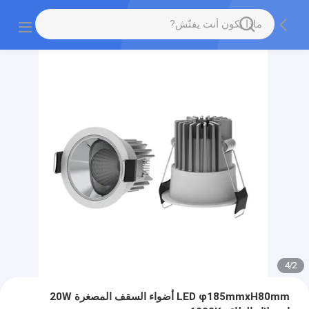
4
/
2
LED φ185mmxH80mm أضواء السقف المصغرة 20W