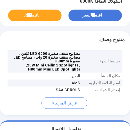
استهلاك الطاقة 6000K
افضل سعر
ﺎﺘﺼﻟ ﺍﻶﻧ
منتوج وصف
مصابيح سقف صغيرة LED 6000 كلفن ،
مصابيح سقف صغيرة 20 وات ، مصابيح LED
تسليط الضوء
صغيرة H80mm
,
,
20W Mini Ceiling Spotlights
H80mm Mini LED Spotlights
مكان المنشأ
الصين
اسم العلامة التجارية
AMS
إصدار الشهادات
SAA CE ROHS
عرض المزيد
تفاصيل الاتصال