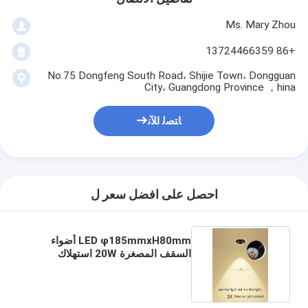
Ms. Mary Zhou
+86 13724466359
No.75 Dongfeng South Road، Shijie Town، Dongguan
City، Guangdong Province ，hina
ﺎﺘﺼﻟ ﺍﻶﻧ
احصل على افضل سعر ل
LED φ185mmxH80mm أضواء
السقف المصغرة 20W استهلاك
الطاقة 6000K