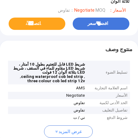
ثلاثة ألوان
الأسعار：Negotiate
MOQ：تفاوض
افضل سعر
ﺎﺘﺼﻟ ﺍﻶﻧ
منتوج وصف
شريط LED قابل للتعتيم بطول 10 أمتار ،
شريط LED مقاوم للماء في السقف ، شريط
تسليط الضوء
LED بثلاثة ألوان 12 فولت
,
,
ceiling waterproof cob led strip
three colour cob led strip 12v
اسم العلامة التجارية
AMS
الأسعار
Negotiate
الحد الأدنى لكمية
تفاوض
تفاصيل التغليف
تفاوض
شروط الدفع
تي / ت
عرض المزيد