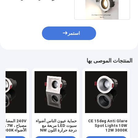
الضوء ثلاثة ألوان
استمر
المنتجات الموصى بها
CE 15deg Anti Glare
حماية عيون الناس أضواء
240V المضادة
Spot Lights 10W
سبوت LED مربعة مع
مصباح ،
12W 3000K
درجة حرارة اللون NW
الأضواء 5000K 6000K