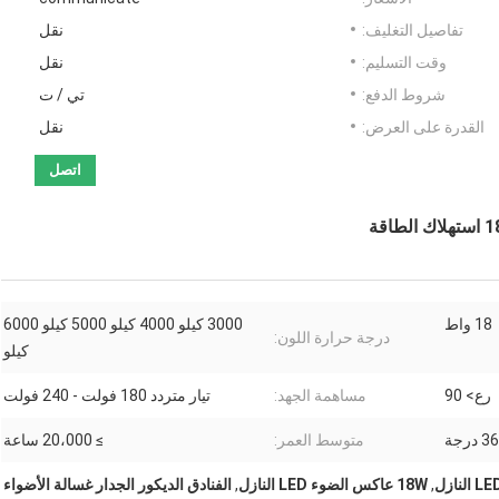
تفاصيل التغليف:
نقل
وقت التسليم:
نقل
شروط الدفع:
تي / ت
القدرة على العرض:
نقل
اتصل
18 واط
3000 كيلو 4000 كيلو 5000 كيلو 6000
درجة حرارة اللون:
كيلو
رع> 90
مساهمة الجهد:
تيار متردد 180 فولت - 240 فولت
متوسط ​​العمر:
≥ 20،000 ساعة
,
18W عاكس الضوء LED النازل
,
الفنادق الديكور الجدار غسالة الأضواء