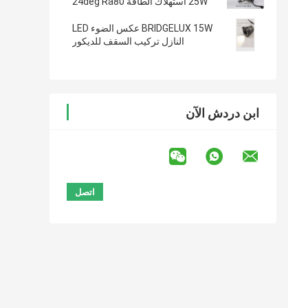
25W استهلاك الطاقة 24deg Ra80
BRIDGELUX 15W عكس الضوء LED
النازل تركيب السقف للديكور
ابن دردش الآن