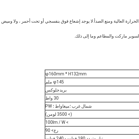
رارة العالية ومنع الصدأ.لا يوجد إشعاع فوق بنفسجي أو تحت أحمر ، ولا وميض
لسوبر ماركت والمطاعم وما إلى ذلك.
φ160mm * H132mm
φ145 ملم
بريدجلوكس
30 واط
شمال غرب ؛ميغاواط ؛ PW
(> 3500 لومن)
> 100lm / W
رع> 90
تيار متردد 180 فولت - 240 فولت