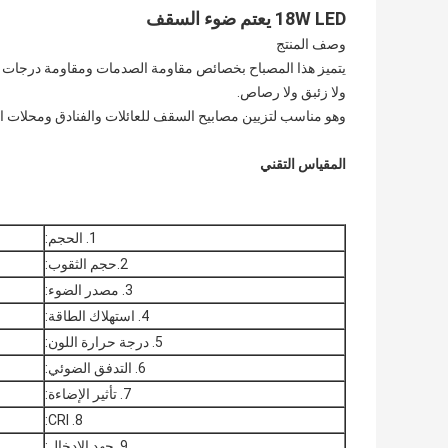
18W LED يعتم ضوء السقف
وصف المنتج
يتميز هذا المصباح بخصائص مقاومة الصدمات ومقاومة درجات الح
ولا زئبق ولا رصاص.
وهو مناسب لتزيين مصابيح السقف للعائلات والفنادق ومحلات ا
المقياس التقني
1. الحجم:
2.حجم الثقوب:
3. مصدر الضوء:
4. استهلاك الطاقة:
5. درجة حرارة اللون:
6. التدفق الضوئي:
7. تأثير الإضاءة:
8. CRI:
9. جهد الإدخال: