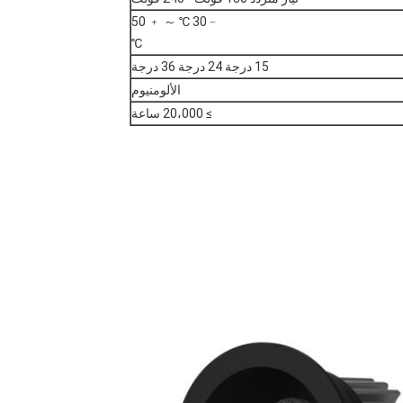
﹣30 ℃ ～ ﹢ 50
℃
15 درجة 24 درجة 36 درجة
الألومنيوم
≥ 20،000 ساعة