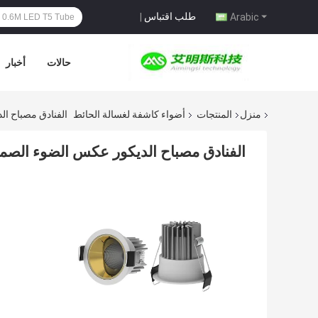
طلب اقتباس
|
Arabic
حالات
أخبار
منزل
المنتجات
أضواء كاشفة لغسالة الحائط
الفنادق مصباح الديكور 
الفنادق مصباح الديكور عكس الضوء الصمام النازل 18W است