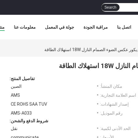
Search
اتصل بنا
مراقبة الجودة
جولة في المعمل
معلومات عنا
منت
عكس الضوء الصمام النازل 18W استهلاك الطاقة
هلاك الطاقة
تفاصيل المنتج:
مكان المنشأ:
الصين
اسم العلامة التجارية:
AMS
إصدار الشهادات:
CE ROHS SAA TUV
رقم الموديل:
AMS-A033
شروط الدفع والشحن:
الحد الأدنى لكمية:
نقل
الأسعار:
communicate